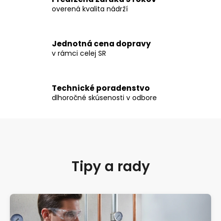
i
overená kvalita nádrží
e
p
r
Jednotná cena dopravy
v
v rámci celej SR
k
y
v
ý
Technické poradenstvo
dlhoročné skúsenosti v odbore
p
i
s
u
Tipy a rady