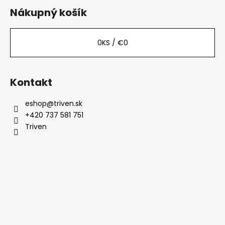
Nákupný košík
0
KS /
€0
Kontakt
eshop
@
triven.sk
+420 737 581 751
Triven