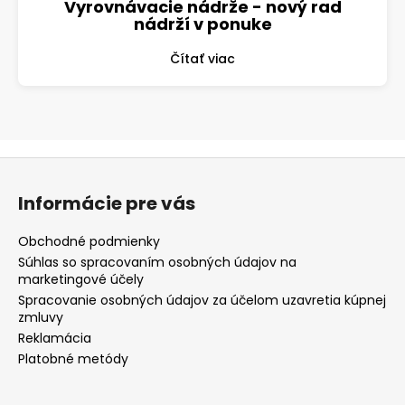
Vyrovnávacie nádrže - nový rad
nádrží v ponuke
Čítať viac
Z
á
Informácie pre vás
p
ä
Obchodné podmienky
t
Súhlas so spracovaním osobných údajov na
marketingové účely
i
Spracovanie osobných údajov za účelom uzavretia kúpnej
e
zmluvy
Reklamácia
Platobné metódy