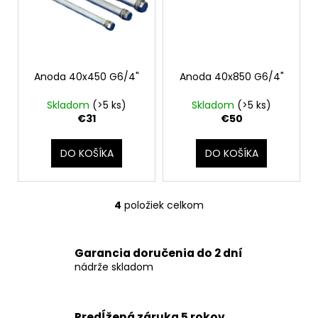
č
a
m
e
Anoda 40x450 G6/4"
Anoda 40x850 G6/4"
Skladom
(>5 ks)
Skladom
(>5 ks)
€31
€50
DO KOŠÍKA
DO KOŠÍKA
4
položiek celkom
O
v
l
Garancia doručenia do 2 dní
á
nádrže skladom
d
a
c
Predĺžená záruka 5 rokov