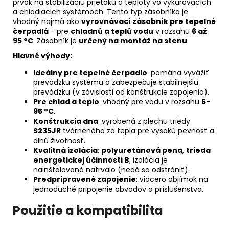
prvok na stabilizáciu prietoku a teploty vo vykurovacích
a chladiacich systémoch. Tento typ zásobníka je
vhodný najmä ako
vyrovnávací zásobník pre tepelné
čerpadlá
- pre
chladnú a teplú vodu
v rozsahu
6 až
95 °C
. Zásobník je
určený na montáž na stenu
.
Hlavné výhody:
Ideálny pre tepelné čerpadlo
: pomáha vyvážiť
prevádzku systému a zabezpečuje stabilnejšiu
prevádzku (v závislosti od konštrukcie zapojenia).
Pre chlad a teplo
: vhodný pre vodu v rozsahu
6-
95 °C
.
Konštrukcia dna
: vyrobená z plechu triedy
S235JR
tvárneného za tepla pre vysokú pevnosť a
dlhú životnosť.
Kvalitná izolácia
:
polyuretánová pena
,
trieda
energetickej účinnosti B
; izolácia je
nainštalovaná natrvalo (nedá sa odstrániť).
Predpripravené zapojenie
: viacero objímok na
jednoduché pripojenie obvodov a príslušenstva.
Použitie a kompatibilita