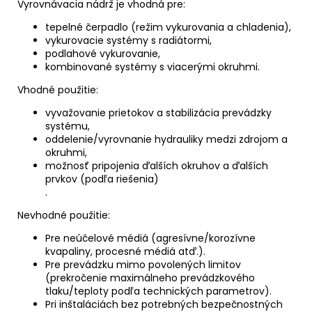
Vyrovnávacia nádrž je vhodná pre:
tepelné čerpadlo (režim vykurovania a chladenia),
vykurovacie systémy s radiátormi,
podlahové vykurovanie,
kombinované systémy s viacerými okruhmi.
Vhodné použitie:
vyvažovanie prietokov a stabilizácia prevádzky
systému,
oddelenie/vyrovnanie hydrauliky medzi zdrojom a
okruhmi,
možnosť pripojenia ďalších okruhov a ďalších
prvkov (podľa riešenia)
.
Nevhodné použitie:
Pre neúčelové médiá (agresívne/korozívne
kvapaliny, procesné médiá atď.).
Pre prevádzku mimo povolených limitov
(prekročenie maximálneho prevádzkového
tlaku/teploty podľa technických parametrov).
Pri inštaláciách bez potrebných bezpečnostných