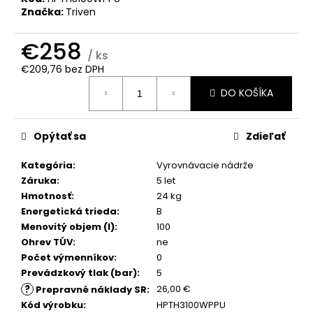
č
Značka:
Triven
a
m
€258
e
/ ks
€209,76 bez DPH
Jednotková
DO KOŠÍKA
cena:
Opýtať sa
Zdieľať
Kategória
:
Vyrovnávacie nádrže
Záruka
:
5 let
Hmotnosť
:
24 kg
Energetická trieda
:
B
Menovitý objem (l)
:
100
Ohrev TÚV
:
ne
Počet výmenníkov
:
0
Prevádzkový tlak (bar)
:
5
?
26,00 €
Prepravné náklady SR
:
Kód výrobku
:
HPTH3100WPPU