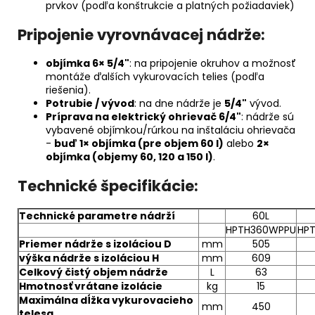
prvkov (podľa konštrukcie a platných požiadaviek)
Pripojenie vyrovnávacej nádrže:
objímka 6× 5/4"
: na pripojenie okruhov a možnosť
montáže ďalších vykurovacích telies (podľa
riešenia).
Potrubie / vývod
: na dne nádrže je
5/4"
vývod.
Príprava na elektrický ohrievač 6/4"
: nádrže sú
vybavené objímkou/rúrkou na inštaláciu ohrievača
-
buď 1× objímka (pre objem 60 l)
alebo
2×
objímka (objemy 60, 120 a 150 l)
.
Technické špecifikácie:
Technické parametre nádrží
60L
HPTH360WPPU
HP
Priemer nádrže s izoláciou D
mm
505
výška nádrže s izoláciou H
mm
609
Celkový čistý objem nádrže
L
63
Hmotnosť vrátane izolácie
kg
15
Maximálna dĺžka vykurovacieho
mm
450
telesa