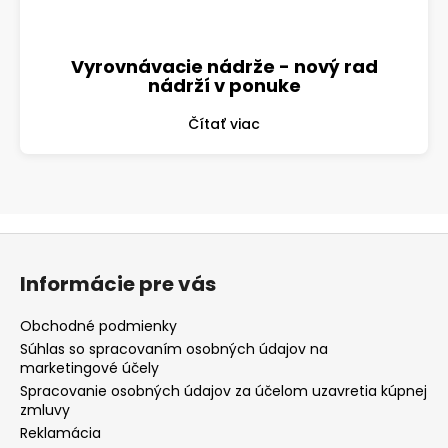
Vyrovnávacie nádrže - nový rad
nádrží v ponuke
Čítať viac
Z
á
Informácie pre vás
p
ä
Obchodné podmienky
t
Súhlas so spracovaním osobných údajov na
marketingové účely
i
Spracovanie osobných údajov za účelom uzavretia kúpnej
e
zmluvy
Reklamácia