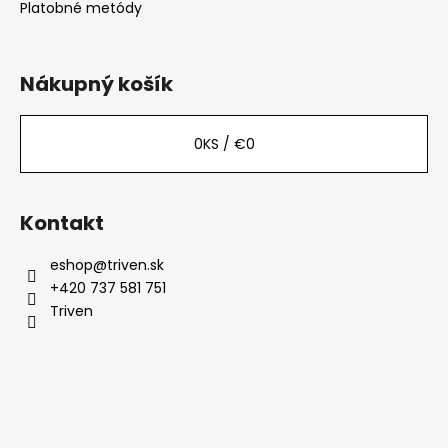
Platobné metódy
Nákupný košík
0
KS /
€0
Kontakt
eshop
@
triven.sk
+420 737 581 751
Triven