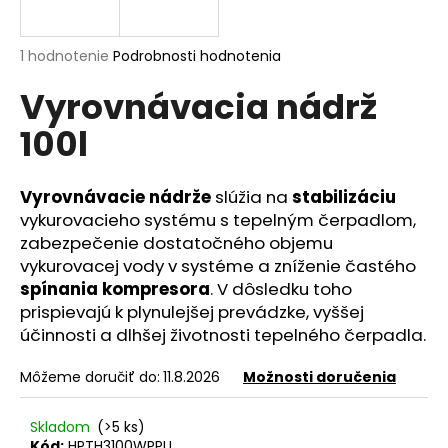
á
j
Priemerné
1 hodnotenie
Podrobnosti hodnotenia
s
hodnotenie
Vyrovnávacia nádrž
produktu
ť
je
?
100l
5,0
z
5
hviezdičiek.
Vyrovnávacie nádrže
slúžia na
stabilizáciu
vykurovacieho systému s tepelným čerpadlom,
HĽADAŤ
zabezpečenie dostatočného objemu
vykurovacej vody v systéme a zníženie častého
spínania kompresora
. V dôsledku toho
prispievajú k plynulejšej prevádzke, vyššej
O
účinnosti a dlhšej životnosti tepelného čerpadla.
d
p
Môžeme doručiť do:
11.8.2026
Možnosti doručenia
o
r
ú
Skladom
(>5 ks)
Kód:
HPTH3100WPPU