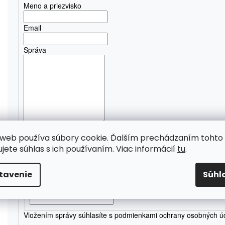
Meno a priezvisko
Email
Správa
web používa súbory cookie. Ďalším prechádzaním tohto
Bezpečnostná kontrola
ujete súhlas s ich používaním. Viac informácií
tu
.
tavenie
Súhl
Odpíšte text z obrázka
Vložením správy súhlasíte s
podmienkami ochrany osobných ú