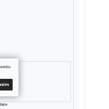
 webu
asím
dajov