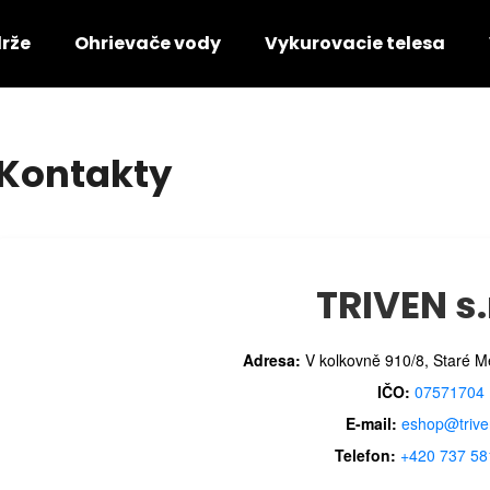
rže
Ohrievače vody
Vykurovacie telesa
Čo potrebujete nájsť?
Kontakty
HĽADAŤ
TRIVEN s.
Odporúčame
Adresa:
V kolkovně 910/8, Staré M
IČO:
07571704
E-mail:
eshop@trive
Telefon:
+420 737 58