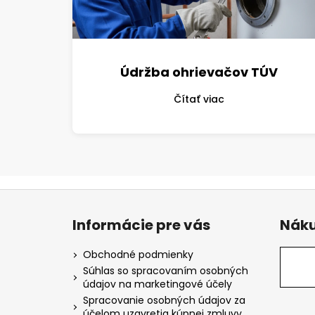
Údržba ohrievačov TÚV
Čítať viac
Z
á
Informácie pre vás
Náku
p
ä
Obchodné podmienky
t
Súhlas so spracovaním osobných
údajov na marketingové účely
i
Spracovanie osobných údajov za
e
účelom uzavretia kúpnej zmluvy