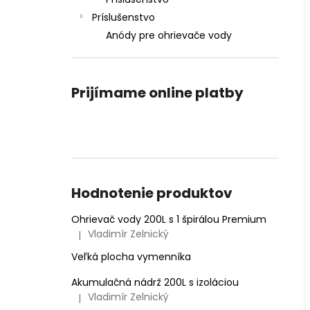
Príslušenstvo
Anódy pre ohrievače vody
Prijímame online platby
Hodnotenie produktov
Ohrievač vody 200L s 1 špirálou Premium
Vladimír Zelnický
|
Hodnotenie produktu je 5 z 5 hviezdičiek.
Veľká plocha vymenníka
Akumulačná nádrž 200L s izoláciou
Vladimír Zelnický
|
Hodnotenie produktu je 5 z 5 hviezdičiek.