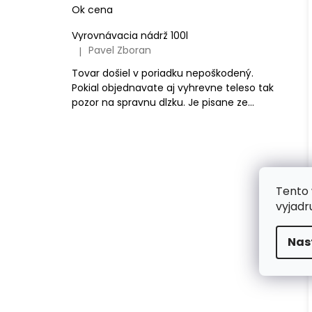
Ok cena
Vyrovnávacia nádrž 100l
Pavel Zboran
|
Hodnotenie produktu je 5 z 5 hviezdičiek.
Tovar došiel v poriadku nepoškodený.
Pokial objednavate aj vyhrevne teleso tak
pozor na spravnu dlzku. Je pisane ze...
Tento 
vyjadr
Nas