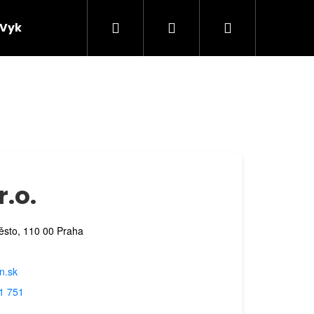
Hľadať
Prihlásenie
Nákupný
Vykurovacie veže
Podlahové kúrenie
Príslu
košík
r.o.
ěsto, 110 00 Praha
n.sk
1 751