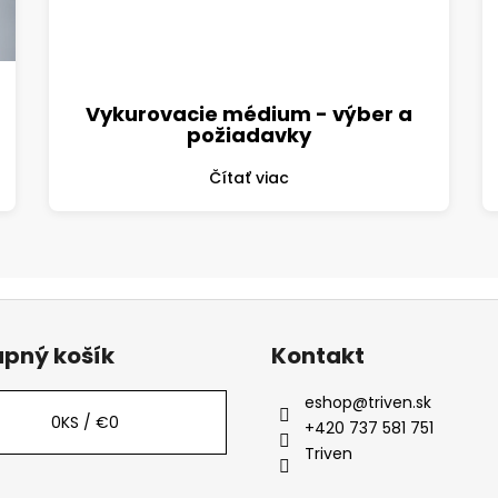
Vykurovacie médium - výber a
požiadavky
Čítať viac
pný košík
Kontakt
eshop
@
triven.sk
0
KS /
€0
+420 737 581 751
Triven