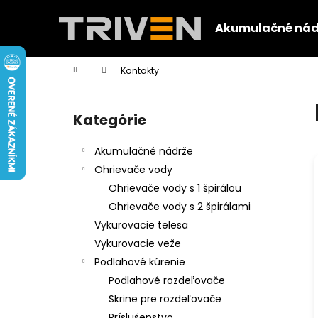
K
Prejsť
na
o
Akumulačné nád
obsah
Späť
Späť
š
do
do
í
Domov
Kontakty
k
obchodu
obchodu
B
o
Kategórie
Preskočiť
č
kategórie
n
Akumulačné nádrže
ý
Ohrievače vody
p
Ohrievače vody s 1 špirálou
a
Ohrievače vody s 2 špirálami
n
Vykurovacie telesa
e
Vykurovacie veže
l
Podlahové kúrenie
Podlahové rozdeľovače
Skrine pre rozdeľovače
Príslušenstvo