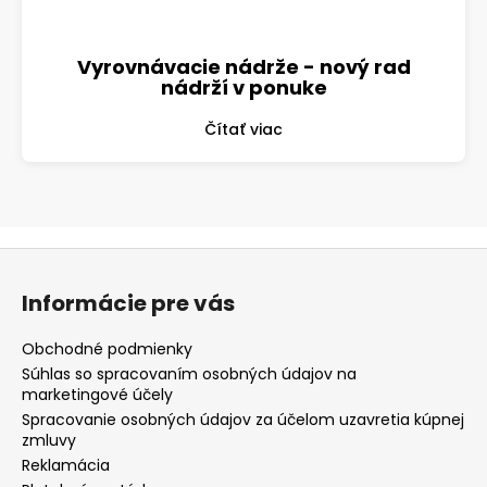
Vyrovnávacie nádrže - nový rad
nádrží v ponuke
Čítať viac
Z
á
Informácie pre vás
p
ä
Obchodné podmienky
t
Súhlas so spracovaním osobných údajov na
marketingové účely
i
Spracovanie osobných údajov za účelom uzavretia kúpnej
e
zmluvy
Reklamácia