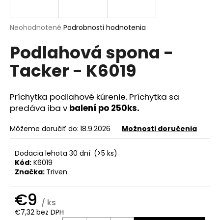
á
j
Priemerné
Neohodnotené
Podrobnosti hodnotenia
s
hodnotenie
Podlahová spona -
produktu
ť
je
?
Tacker - K6019
0,0
z
5
hviezdičiek.
Príchytka podlahové kúrenie. Príchytka sa
predáva iba v
balení po 250ks.
HĽADAŤ
Môžeme doručiť do:
18.9.2026
Možnosti doručenia
Dodacia lehota 30 dní
(>5 ks)
O
Kód:
K6019
d
Značka:
Triven
p
o
€9
r
/ ks
ú
€7,32 bez DPH