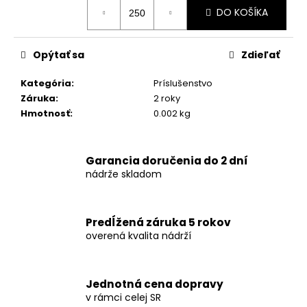
č
Jednotková
DO KOŠÍKA
cena:
a
m
e
Opýtať sa
Zdieľať
Kategória
:
Príslušenstvo
Záruka
:
2 roky
Hmotnosť
:
0.002 kg
Garancia doručenia do 2 dní
nádrže skladom
Predĺžená záruka 5 rokov
overená kvalita nádrží
Jednotná cena dopravy
v rámci celej SR