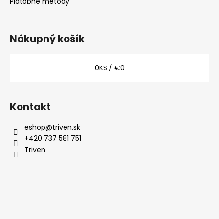
Platobné metódy
Nákupný košík
0
KS /
€0
Kontakt
eshop
@
triven.sk
+420 737 581 751
Triven